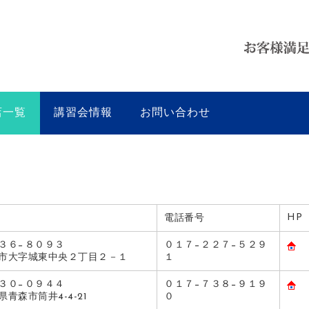
店一覧
講習会情報
お問い合わせ
HP
電話番号
３６−８０９３
０１７−２２７−５２９
市大字城東中央２丁目２－１
１
３０−０９４４
０１７−７３８−９１９
県青森市筒井4-4-21
０