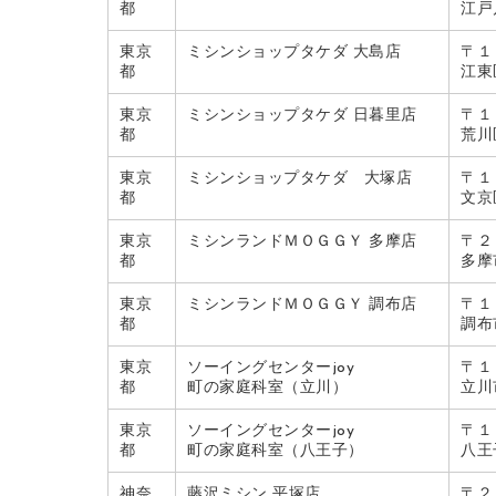
都
江戸
東京
ミシンショップタケダ 大島店
〒１
都
江東
東京
ミシンショップタケダ 日暮里店
〒１
都
荒川
東京
ミシンショップタケダ 大塚店
〒１
都
文京区
東京
ミシンランドＭＯＧＧＹ 多摩店
〒２
都
多摩
東京
ミシンランドＭＯＧＧＹ 調布店
〒１
都
調布
東京
ソーイングセンターjoy
〒１
都
町の家庭科室（立川）
立川
東京
ソーイングセンターjoy
〒１
都
町の家庭科室（八王子）
八王
神奈
藤沢ミシン 平塚店
〒２