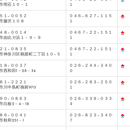
塚市明石１０－１
１
５１−００５２
０４６−６２７−１１５
市藤沢１０８
１
４８−００１４
０４６７−２２−１５１
市由比ガ浜１－９－９
１
２１−０８３５
０４６７−２２−１５１
市神奈川区鶴屋町二丁目１０−５
１
１８−００３７
０２６−２４４−３４０
市西和田1－28－34
０
８１−２２２１
０２６−２８３−２５０
市川中島町御厨970
１
９０−０８６３
０２６−３３９−０３３
市白板2－4－18
４
８６−００４１
０２６−８２３−３４０
市秋和251－1
７