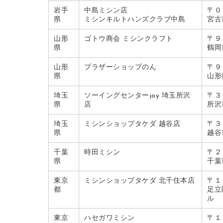
岩手
中島ミシン店
〒０
県
ミシンキルトハンズクラブ中島
宮古
山形
ゴトウ商会 ミシンクラフト
〒９
県
鶴岡
山形
ブラザーショップのん
〒９
県
山形
埼玉
ソーイングセンターjoy 埼玉所沢
〒３
県
店
所沢
埼玉
ミシンショップタケダ 越谷店
〒３
県
越谷
千葉
時田ミシン
〒２
県
千葉
東京
ミシンショップタケダ 北千住本店
〒１
都
足立
ル
東京
ハセガワミシン
〒１