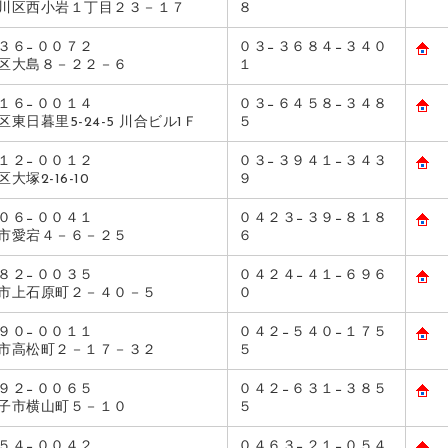
川区西小岩１丁目２３－１７
８
３６−００７２
０３−３６８４−３４０
区大島８－２２－６
１
１６−００１４
０３−６４５８−３４８
区東日暮里5-24-5 川合ビル1Ｆ
５
１２−００１２
０３−３９４１−３４３
大塚2-16-10
９
０６−００４１
０４２３−３９−８１８
市愛宕４－６－２５
６
８２−００３５
０４２４−４１−６９６
市上石原町２－４０－５
０
９０−００１１
０４２−５４０−１７５
市高松町２－１７－３２
５
９２−００６５
０４２−６３１−３８５
子市横山町５－１０
５
５４−００４２
０４６３−２１−０５４