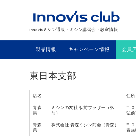
innovisミシン通販・ミシン講習会・教室情報
製品情報
キャンペーン情報
会員
東日本支部
店名
住所
青森
ミシンの友社 弘前ブラザー（弘
〒０
県
前）
弘前
青森
株式会社 青森ミシン商会（青森）
〒０
県
青森