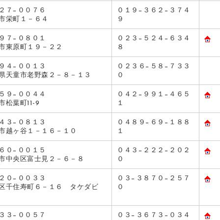
２７−００７６
０１９−３６２−３７４
市栄町１－６４
９
９７−０８０１
０２３−５２４−６３４
市東原町１９－２２
８
９４−００１３
０２３６−５８−７３３
県天童市老野森２－８－１３
０
５９−００４４
０４２−９９１−４６５
市松葉町11-9
１
４３−０８１３
０４８９−６９−１８８
市越ヶ谷１－１６－１０
１
６０−００１５
０４３−２２２−２０２
市中央区富士見２－６－８
０
２０−００３３
０３−３８７０−２５７
区千住寿町６－１６ タケダビ
０
３３−００５７
０３−３６７３−０３４